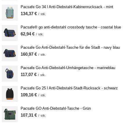
Pacsafe Go 34 l Anti-Diebstahl-Kabinenrucksack - mint
134,37 €
/
stk.
Pacsafe® go anti-diebstahl crossbody tasche - coastal blue
62,94 €
/
stk.
Pacsafe Go Anti-Diebstahl-Tasche für die Stadt - navy blau
160,97 €
/
stk.
Pacsafe Go Anti-Diebstahl-Umhängetasche - marineblau
117,07 €
/
stk.
Pacsafe Go 25 l Anti-Diebstahl-Stadt-Rucksack - schwarz
109,16 €
/
stk.
Pacsafe GO Anti-Diebstahl-Tasche - Grün
107,31 €
/
stk.