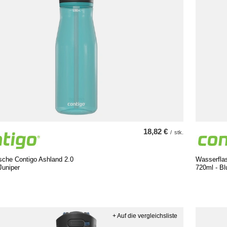
18,82 €
/
stk.
sche Contigo Ashland 2.0
Wasserfla
Juniper
720ml - B
+ Auf die vergleichsliste