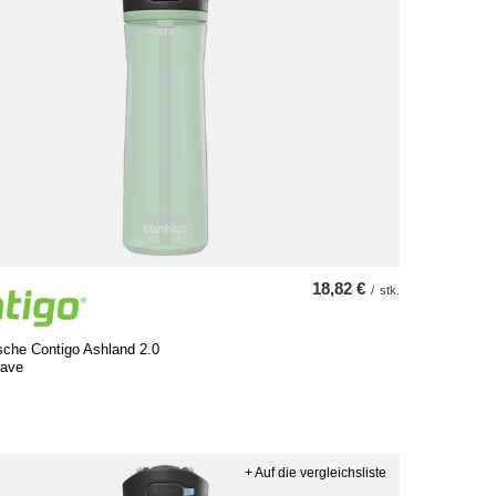
18,82 €
/
stk.
sche Contigo Ashland 2.0
gave
+ Auf die vergleichsliste