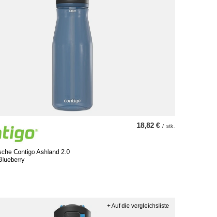
18,82 €
/
stk.
sche Contigo Ashland 2.0
Blueberry
+ Auf die vergleichsliste