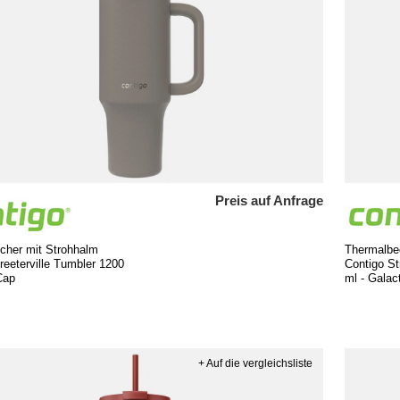
Preis auf Anfrage
cher mit Strohhalm
Thermalbe
reeterville Tumbler 1200
Contigo St
Cap
ml - Galac
+ Auf die vergleichsliste