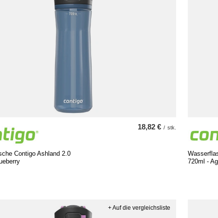
18,82 €
/
stk.
sche Contigo Ashland 2.0
Wasserfla
ueberry
720ml - A
+ Auf die vergleichsliste