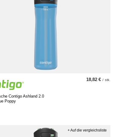
18,82 €
/
stk.
sche Contigo Ashland 2.0
lue Poppy
+ Auf die vergleichsliste