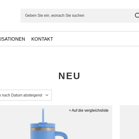
ISATIONEN
KONTAKT
NEU
ng ändern
en nach Datum absteigend
+ Auf die vergleichsliste