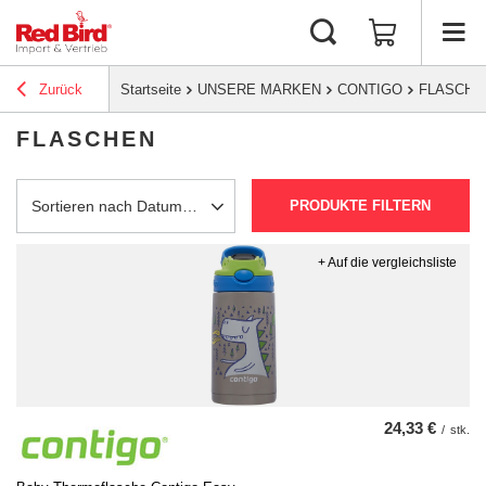
Zurück
Startseite
UNSERE MARKEN
CONTIGO
FLASCHE
FLASCHEN
PRODUKTE FILTERN
Sortierung ändern
Sortieren nach Datum absteigend
+ Auf die vergleichsliste
24,33 €
/
stk.