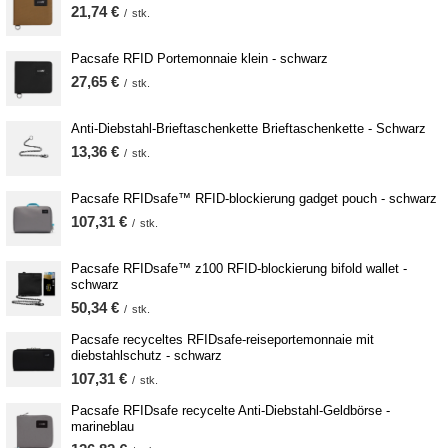
21,74 €
/
stk.
Pacsafe RFID Portemonnaie klein - schwarz
27,65 €
/
stk.
Anti-Diebstahl-Brieftaschenkette Brieftaschenkette - Schwarz
13,36 €
/
stk.
Pacsafe RFIDsafe™ RFID-blockierung gadget pouch - schwarz
107,31 €
/
stk.
Pacsafe RFIDsafe™ z100 RFID-blockierung bifold wallet -
schwarz
50,34 €
/
stk.
Pacsafe recyceltes RFIDsafe-reiseportemonnaie mit
diebstahlschutz - schwarz
107,31 €
/
stk.
Pacsafe RFIDsafe recycelte Anti-Diebstahl-Geldbörse -
marineblau