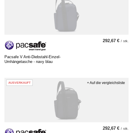
292,67 €
/
stk.
Pacsafe V Anti-Diebstahl-Einzel-
Umhängetasche - navy blau
+ Auf die vergleichsliste
AUSVERKAUFT
292,67 €
/
stk.